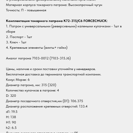
Материал корпуса токарного патрона: Высокопрочный чугун
Точность: П - повышенная
Комплектация токарного патрона K72-315/C6 FORCECHUCK:
1. Патрон с универсальными (реверсивными) калеными кулачками - 1шт в
сборе
2. Паспорт - 1шт
3. Ключ - 1шт
4. Крепежные элементы (винты+ гайки)
Аналог патрона 7103-0012 (7103-315.J6)
Цены, наличие и сроки поставки уточняйте у менеджеров.
Бесплатная доставка до терминала транспортной компании.
Конус Морзе: 6
Диаметр патрона, мм: 315 (320)
Количество кулачков в патроне: 4
D: 320
Диаметр посадочного отверстия,мм (D1): 106.375
Диаметр расположения крепежных отверстий: 133.4
d1: 19.5
H: 138
H1: 90
h2: 6.5