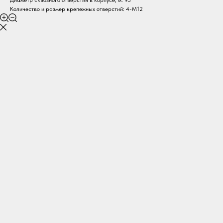
Диаметр сквозного отверстия в корпусе, м: 95
Количество и размер крепежных отверстий: 4-M12