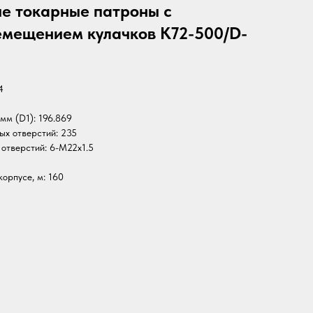
е токарные патроны с
мещением кулачков K72-500/D-
4
мм (D1): 196.869
х отверстий: 235
отверстий: 6-M22х1.5
орпусе, м: 160