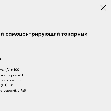
ый самоцентрирующий токарный
4
мм (D1): 100
х отверстий: 115
корпусе,мм: 30
 (H1): 58
 отверстий: 3-M8