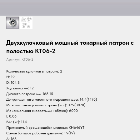
Двухкулачковый мощный токарный патрон с
полостью KT06-2
Артикул:
KT06-2
Количество кулачков в патроне: 2
H: 19
D: 104.8
Ход клина мм: 12
Диаметр патрона мм: 168 15
Допустимая тяга масляного гидроцилиндра: 14.4(1470)
Максимальное усилие патрона (кгс): 37.9(3870)
Максимальная скорость мин-об/мин): 6000
I: 0.06
Вес (кг): 11.5
Применимый вращающийся цилиндр: KH646YT
Самое большое рабочее давление: 1.9(19)
A: 168