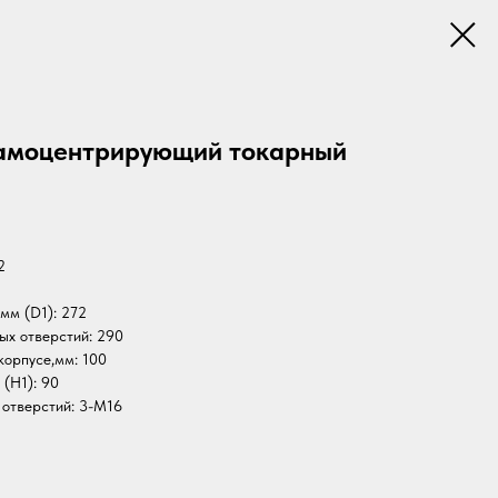
самоцентрирующий токарный
2
мм (D1): 272
х отверстий: 290
корпусе,мм: 100
 (H1): 90
 отверстий: 3-M16