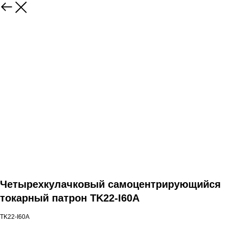
Четырехкулачковый самоцентрирующийся
токарный патрон TK22-I60A
TK22-I60A