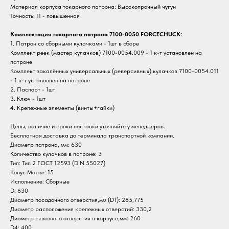
Материал корпуса токарного патрона: Высокопрочный чугун
Точность: П - повышенная
Комплектация токарного патрона 7100-0050 FORCECHUCK:
1. Патрон со сборными кулачками - 1шт в сборе
Комплект реек (мастер кулачков) 7100-0054.009 - 1 к-т установлен на
патроне
Комплект закалённых универсальных (реверсивных) кулачков 7100-0054.011
- 1 к-т установлен на патроне
2. Паспорт - 1шт
3. Ключ - 1шт
4. Крепежные элементы (винты+гайки)
Цены, наличие и сроки поставки уточняйте у менеджеров.
Бесплатная доставка до терминала транспортной компании.
Диаметр патрона, мм: 630
Количество кулачков в патроне: 3
Тип: Тип 2 ГОСТ 12593 (DIN 55027)
Конус Морзе: 15
Исполнение: Сборные
D: 630
Диаметр посадочного отверстия,мм (D1): 285,775
Диаметр расположения крепежных отверстий: 330,2
Диаметр сквозного отверстия в корпусе,мм: 260
D4: 400