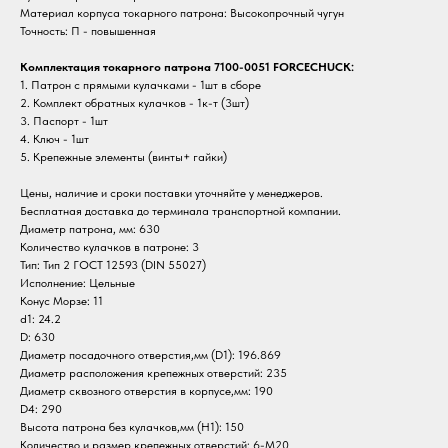
Материал корпуса токарного патрона: Высокопрочный чугун
Точность: П - повышенная
Комплектация токарного патрона 7100-0051 FORCECHUCK:
1. Патрон с прямыми кулачками - 1шт в сборе
2. Комплект обратных кулачков - 1к-т (3шт)
3. Паспорт - 1шт
4. Ключ - 1шт
5. Крепежные элементы (винты+ гайки)
Цены, наличие и сроки поставки уточняйте у менеджеров.
Бесплатная доставка до терминала транспортной компании.
Диаметр патрона, мм: 630
Количество кулачков в патроне: 3
Тип: Тип 2 ГОСТ 12593 (DIN 55027)
Исполнение: Цельные
Конус Морзе: 11
d1: 24.2
D: 630
Диаметр посадочного отверстия,мм (D1): 196.869
Диаметр расположения крепежных отверстий: 235
Диаметр сквозного отверстия в корпусе,мм: 190
D4: 290
Высота патрона без кулачков,мм (H1): 150
Количество и размер крепежных отверстий: 6-M20