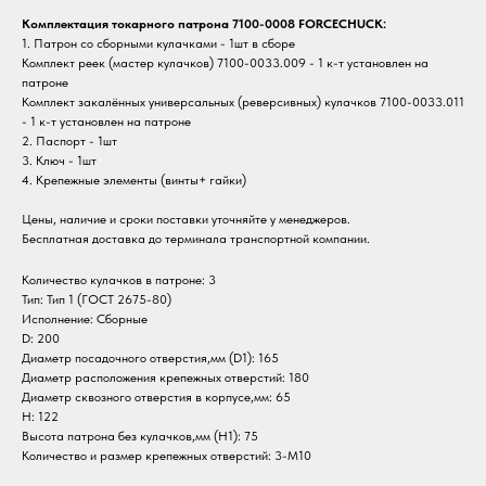
Комплектация токарного патрона 7100-0008 FORCECHUCK:
1. Патрон со сборными кулачками - 1шт в сборе
Комплект реек (мастер кулачков) 7100-0033.009 - 1 к-т установлен на
патроне
Комплект закалённых универсальных (реверсивных) кулачков 7100-0033.011
- 1 к-т установлен на патроне
2. Паспорт - 1шт
3. Ключ - 1шт
4. Крепежные элементы (винты+ гайки)
Цены, наличие и сроки поставки уточняйте у менеджеров.
Бесплатная доставка до терминала транспортной компании.
Количество кулачков в патроне: 3
Тип: Тип 1 (ГОСТ 2675-80)
Исполнение: Сборные
D: 200
Диаметр посадочного отверстия,мм (D1): 165
Диаметр расположения крепежных отверстий: 180
Диаметр сквозного отверстия в корпусе,мм: 65
H: 122
Высота патрона без кулачков,мм (H1): 75
Количество и размер крепежных отверстий: 3-M10