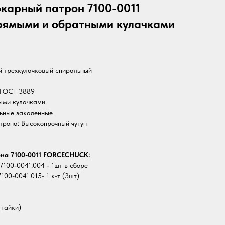
окарный патрон 7100-0011
ямыми и обратными кулачками
й трехкулачковый спиральный
о ГОСТ 3889
ыми кулачками.
льные закаленные
трона: Высокопрочный чугун
она 7100-0011 FORCECHUCK:
7100-0041.004 - 1шт в сборе
100-0041.015- 1 к-т (3шт)
 гайки)