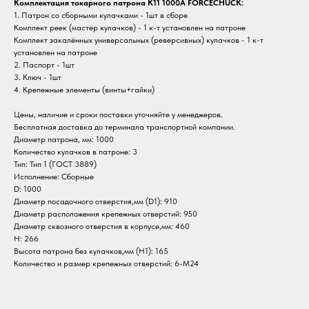
Комплектация токарного патрона K11 1000A FORCECHUCK:
1. Патрон со сборными кулачками - 1шт в сборе
Комплект реек (мастер кулачков) - 1 к-т установлен на патроне
Комплект закалённых универсальных (реверсивных) кулачков - 1 к-т
установлен на патроне
2. Паспорт - 1шт
3. Ключ - 1шт
4. Крепежные элементы (винты+гайки)
Цены, наличие и сроки поставки уточняйте у менеджеров.
Бесплатная доставка до терминала транспортной компании.
Диаметр патрона, мм: 1000
Количество кулачков в патроне: 3
Тип: Тип 1 (ГОСТ 3889)
Исполнение: Сборные
D: 1000
Диаметр посадочного отверстия,мм (D1): 910
Диаметр расположения крепежных отверстий: 950
Диаметр сквозного отверстия в корпусе,мм: 460
H: 266
Высота патрона без кулачков,мм (H1): 165
Количество и размер крепежных отверстий: 6-M24