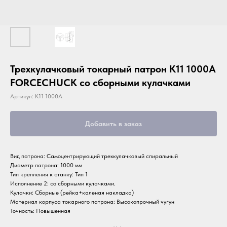
Трехкулачковый токарный патрон K11 1000A
FORCECHUCK со сборными кулачками
Артикул:
K11 1000A
Добавить в заказ
Вид патрона: Самоцентрирующий трехкулачковый спиральный
Диаметр патрона: 1000 мм
Тип крепления к станку: Тип 1
Исполнение 2: со сборными кулачками.
Кулачки: Сборные (рейка+каленая накладка)
Материал корпуса токарного патрона: Высокопрочный чугун
Точность: Повышенная