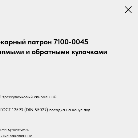
окарный патрон 7100-0045
ямыми и обратными кулачками
й трехкулачковый спиральный
о ГОСТ 12593 (DIN 55027) посадка на конус под
ыми кулачками.
льные закаленные