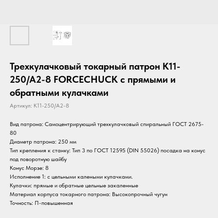
Трехкулачковый токарный патрон K11-
250/A2-8 FORCECHUCK с прямыми и
обратными кулачками
Артикул:
K11-250/A2-8
Вид патрона: Самоцентрирующий трехкулачковый спиральный ГОСТ 2675-
80
Диаметр патрона: 250 мм
Тип крепления к станку: Тип 3 по ГОСТ 12595 (DIN 55026) посадка на конус
под поворотную шайбу
Конус Морзе: 8
Исполнение 1: с цельными калеными кулачками.
Кулачки: прямые и обратные цельные закаленные
Материал корпуса токарного патрона: Высокопрочный чугун
Точность: П-повышенная