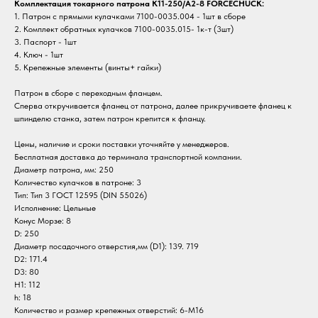
Комплектация токарного патрона K11-250/A2-8 FORCECHUCK:
1. Патрон с прямыми кулачками 7100-0035.004 - 1шт в сборе
2. Комплект обратных кулачков 7100-0035.015- 1к-т (3шт)
3. Паспорт - 1шт
4. Ключ - 1шт
5. Крепежные элементы (винты+ гайки)
Патрон в сборе с переходным фланцем.
Сперва откручивается фланец от патрона, далее прикручиваете фланец к
шпинделю станка, затем патрон крепится к фланцу.
Цены, наличие и сроки поставки уточняйте у менеджеров.
Бесплатная доставка до терминала транспортной компании.
Диаметр патрона, мм: 250
Количество кулачков в патроне: 3
Тип: Тип 3 ГОСТ 12595 (DIN 55026)
Исполнение: Цельные
Конус Морзе: 8
D: 250
Диаметр посадочного отверстия,мм (D1): 139. 719
D2: 171.4
D3: 80
H1: 112
h: 18
Количество и размер крепежных отверстий: 6-M16