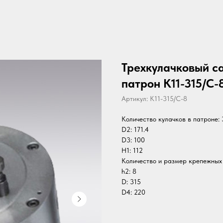
Трехкулачковый 
патрон K11-315/C-
Артикул:
K11-315/C-8
Количество кулачков в патроне: 
D2: 171.4
D3: 100
H1: 112
Количество и размер крепежных
h2: 8
D: 315
D4: 220