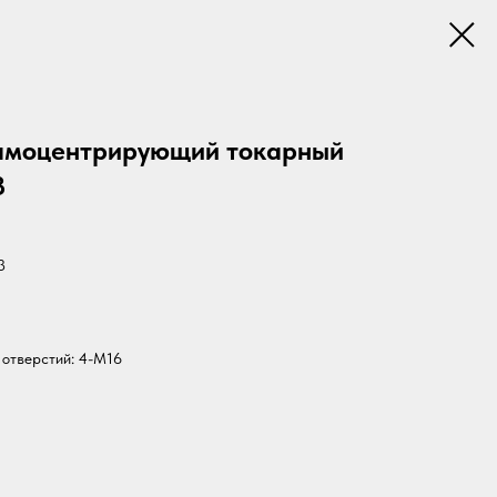
самоцентрирующий токарный
8
3
 отверстий: 4-M16