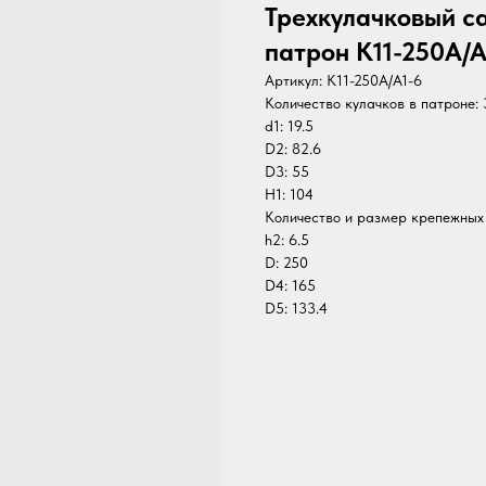
Трехкулачковый 
патрон K11-250A/A
Артикул:
K11-250A/A1-6
Количество кулачков в патроне: 
d1: 19.5
D2: 82.6
D3: 55
H1: 104
Количество и размер крепежных
h2: 6.5
D: 250
D4: 165
D5: 133.4