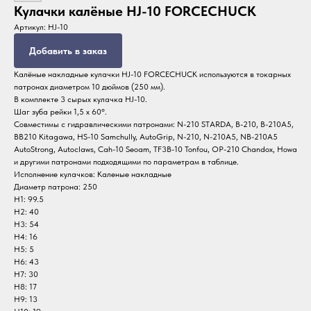
Кулачки калёные HJ-10 FORCECHUCK
Артикул:
HJ-10
Добавить в заказ
Калёные накладные кулачки HJ-10 FORCECHUCK используются в токарных
патронах диаметром 10 дюймов (250 мм).
В комплекте 3 сырых кулачка HJ-10.
Шаг зуба рейки 1,5 x 60°.
Совместимы с гидравлическими патронами: N-210 STARDA, B-210, B-210A5,
BB210 Kitagawa, HS-10 Samchully, AutoGrip, N-210, N-210A5, NB-210A5
AutoStrong, Autoclaws, Cah-10 Seoam, TF3B-10 Tonfou, OP-210 Chandox, Howa
и другими патронами подходящими по параметрам в таблице.
Исполнение кулачков: Каленые накладные
Диаметр патрона: 250
H1: 99.5
H2: 40
H3: 54
H4: 16
H5: 5
H6: 43
H7: 30
H8: 17
H9: 13